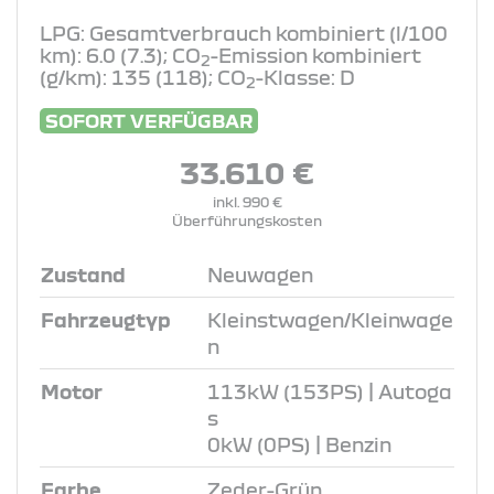
LPG: Gesamtverbrauch kombiniert (l/100
km): 6.0 (7.3); CO
-Emission kombiniert
2
(g/km): 135 (118); CO
-Klasse: D
2
SOFORT VERFÜGBAR
33.610 €
inkl. 990 €
Überführungskosten
Zustand
Neuwagen
Fahrzeugtyp
Kleinstwagen/Kleinwage
n
Motor
113kW (153PS) | Autoga
s
0kW (0PS) | Benzin
Farbe
Zeder-Grün