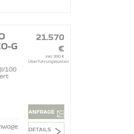
O
21.570
O-G
€
inkl. 990 €
Überführungskosten
(l/100
ert
ANFRAGE
inwage
DETAILS