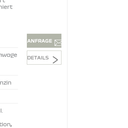
niert
ANFRAGE
inwage
DETAILS
nzin
.
tion
,