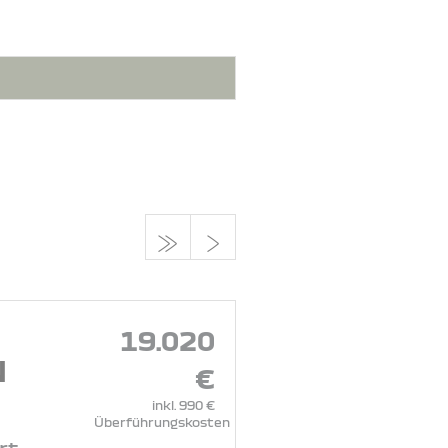
19.020
N
€
inkl. 990 €
Überführungskosten
rt