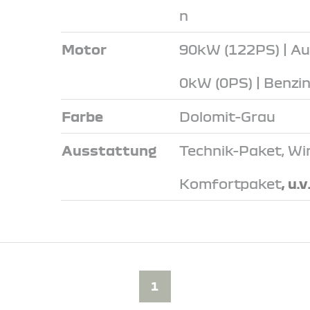
n
Motor
90kW (122PS) | A
0kW (0PS) | Benzi
Farbe
Dolomit-Grau
Ausstattung
Technik-Paket, Wi
Komfortpaket
, u.v
1