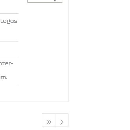
utogas
n
nter-
.m.