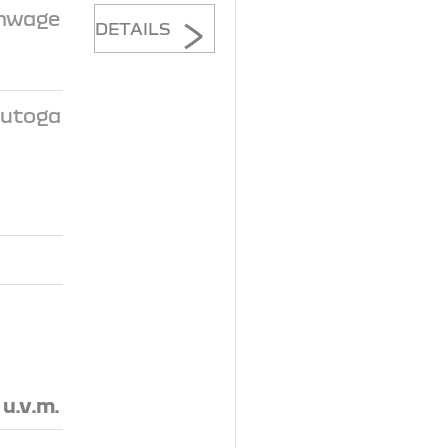
inwage
DETAILS
Autoga
n
, u.v.m.