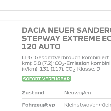
DACIA NEUER SANDER
STEPWAY EXTREME EC
120 AUTO
LPG: Gesamtverbrauch kombiniert 
km): 5.8 (7.2); CO
-Emission kombini
2
(g/km): 131 (117); CO
-Klasse: D
2
SOFORT VERFÜGBAR
Zustand
Neuwagen
Fahrzeugtyp
Kleinstwagen/Kle