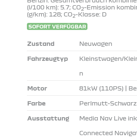
(l/100 km): 5.7; CO
-Emission kombi
2
(g/km): 128; CO
-Klasse: D
2
SOFORT VERFÜGBAR
Zustand
Neuwagen
Fahrzeugtyp
Kleinstwagen/Kle
n
Motor
81kW (110PS) | Be
Farbe
Perlmutt-Schwarz
Ausstattung
Media Nav Live inkl
Connected Naviga