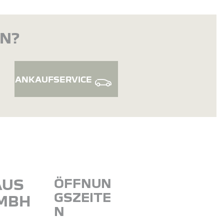
EN?
ANKAUFSERVICE
AUS
ÖFFNUN
GSZEITE
MBH
N