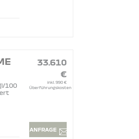
ME
33.610
€
inkl. 990 €
(l/100
Überführungskosten
ert
ANFRAGE